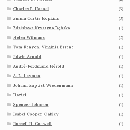
Charles F. Haanel
(3)
Emma Curtis Hopkins
(3)
Zdzisława Krystyna Dębska
(1)
Helen Wilmans
(2)
Tom Kenyon, Virginia Essene
(1)
Edwin Arnold
(1)
André-Ferdinand Hérold
(1)
A. L. Layman
(1)
Johann Baptist Wiedenmann
(1)
Haziel
(1)
Spencer Johnson
(1)
Isabel Cooper-Oakley
(1)
Russell H. Conwell
(1)