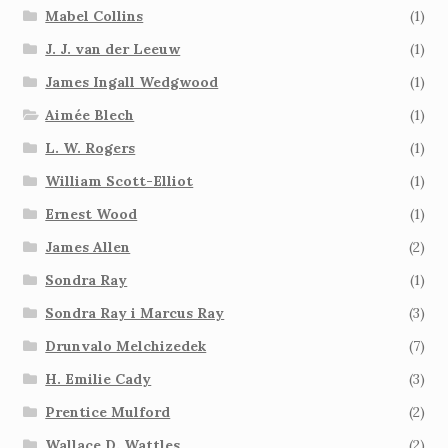
Mabel Collins
(1)
J. J. van der Leeuw
(1)
James Ingall Wedgwood
(1)
Aimée Blech
(1)
L. W. Rogers
(1)
William Scott-Elliot
(1)
Ernest Wood
(1)
James Allen
(2)
Sondra Ray
(1)
Sondra Ray i Marcus Ray
(3)
Drunvalo Melchizedek
(7)
H. Emilie Cady
(3)
Prentice Mulford
(2)
Wallace D. Wattles
(2)