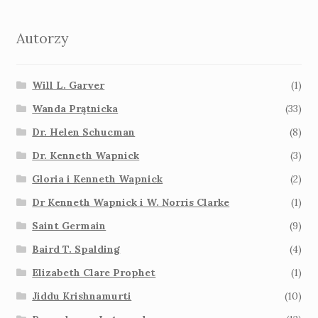
Autorzy
Will L. Garver
(1)
Wanda Prątnicka
(33)
Dr. Helen Schucman
(8)
Dr. Kenneth Wapnick
(3)
Gloria i Kenneth Wapnick
(2)
Dr Kenneth Wapnick i W. Norris Clarke
(1)
Saint Germain
(9)
Baird T. Spalding
(4)
Elizabeth Clare Prophet
(1)
Jiddu Krishnamurti
(10)