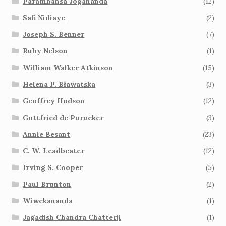
Paramhansa Jogananda
(12)
Safi Nidiaye
(2)
Joseph S. Benner
(7)
Ruby Nelson
(1)
William Walker Atkinson
(15)
Helena P. Bławatska
(3)
Geoffrey Hodson
(12)
Gottfried de Purucker
(3)
Annie Besant
(23)
C. W. Leadbeater
(12)
Irving S. Cooper
(5)
Paul Brunton
(2)
Wiwekananda
(1)
Jagadish Chandra Chatterji
(1)