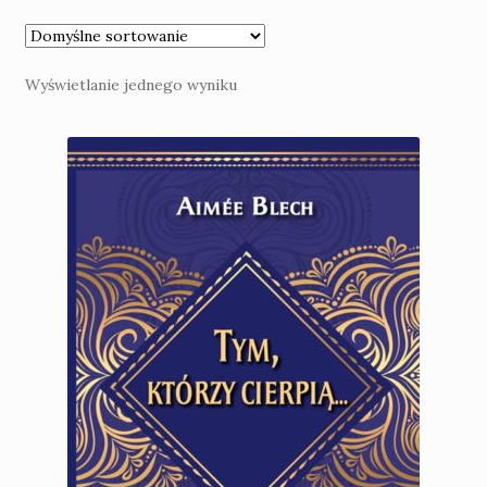
Kontakt
Wyświetlanie jednego wyniku
Nowości
Praca
Konto