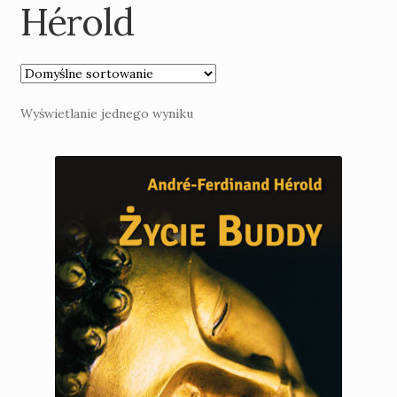
Hérold
Kontakt
Nowości
Wyświetlanie jednego wyniku
Praca
Konto