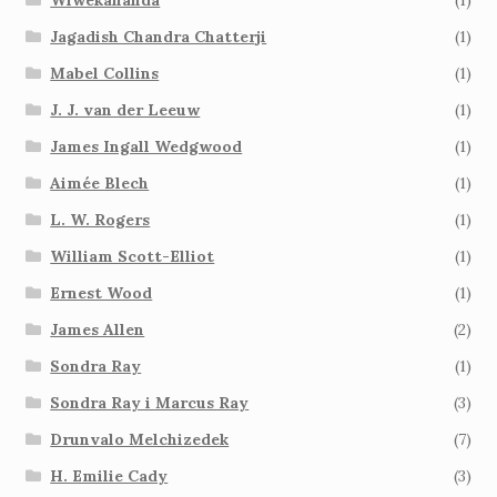
Jagadish Chandra Chatterji
(1)
Mabel Collins
(1)
J. J. van der Leeuw
(1)
James Ingall Wedgwood
(1)
Aimée Blech
(1)
L. W. Rogers
(1)
William Scott-Elliot
(1)
Ernest Wood
(1)
James Allen
(2)
Sondra Ray
(1)
Sondra Ray i Marcus Ray
(3)
Drunvalo Melchizedek
(7)
H. Emilie Cady
(3)