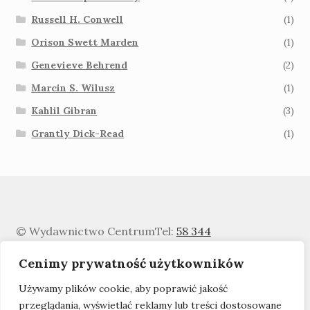
Russell H. Conwell
(1)
Orison Swett Marden
(1)
Genevieve Behrend
(2)
Marcin S. Wilusz
(1)
Kahlil Gibran
(3)
Grantly Dick-Read
(1)
© Wydawnictwo Centrum
Tel:
58 344
0329
info@WydawnictwoCentrum.pl
Cenimy prywatność użytkowników
Polityka prywatności
Używamy plików cookie, aby poprawić jakość
przeglądania, wyświetlać reklamy lub treści dostosowane