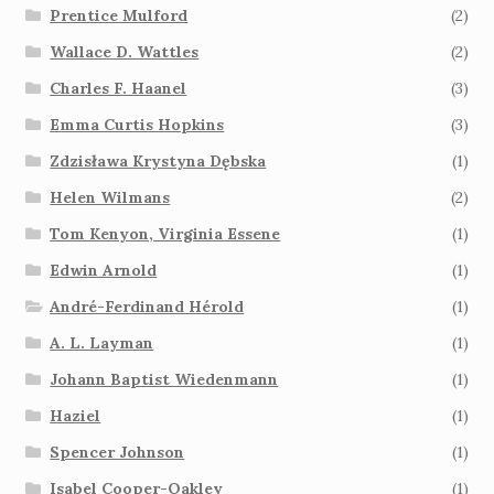
Prentice Mulford
(2)
Wallace D. Wattles
(2)
Charles F. Haanel
(3)
Emma Curtis Hopkins
(3)
Zdzisława Krystyna Dębska
(1)
Helen Wilmans
(2)
Tom Kenyon, Virginia Essene
(1)
Edwin Arnold
(1)
André-Ferdinand Hérold
(1)
A. L. Layman
(1)
Johann Baptist Wiedenmann
(1)
Haziel
(1)
Spencer Johnson
(1)
Isabel Cooper-Oakley
(1)