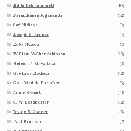
Jiddu Krishnamurti
(10)
Paramhansa Jogananda
(12)
Safi Nidiaye
(2)
Joseph S. Benner
(7)
Ruby Nelson
(1)
William Walker Atkinson
(15)
Helena P. Bławatska
(3)
Geoffrey Hodson
(12)
Gottfried de Purucker
(3)
Annie Besant
(23)
C. W. Leadbeater
(12)
Irving S. Cooper
(5)
Paul Brunton
(2)
Wiwekananda
(1)