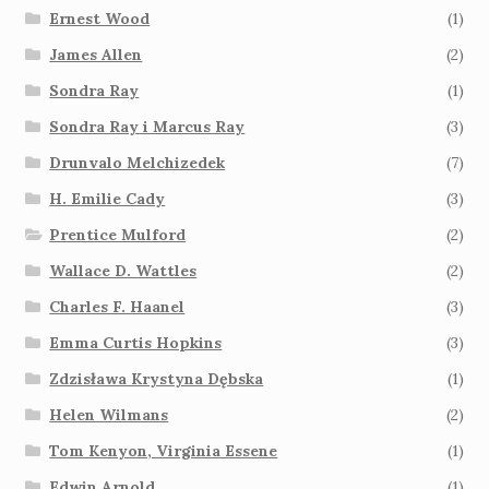
Ernest Wood
(1)
James Allen
(2)
Sondra Ray
(1)
Sondra Ray i Marcus Ray
(3)
Drunvalo Melchizedek
(7)
H. Emilie Cady
(3)
Prentice Mulford
(2)
Wallace D. Wattles
(2)
Charles F. Haanel
(3)
Emma Curtis Hopkins
(3)
Zdzisława Krystyna Dębska
(1)
Helen Wilmans
(2)
Tom Kenyon, Virginia Essene
(1)
Edwin Arnold
(1)