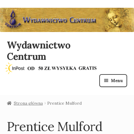
Wydawnictwo
Przejdź
Przejdź
do
do
Centrum
nawigacji
treści
Menu
O nas
Strona główna
Prentice Mulford
Sklep
Prentice Mulford
Lista mailingowa