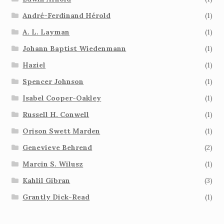
André-Ferdinand Hérold
(1)
A. L. Layman
(1)
Johann Baptist Wiedenmann
(1)
Haziel
(1)
Spencer Johnson
(1)
Isabel Cooper-Oakley
(1)
Russell H. Conwell
(1)
Orison Swett Marden
(1)
Genevieve Behrend
(2)
Marcin S. Wilusz
(1)
Kahlil Gibran
(3)
Grantly Dick-Read
(1)