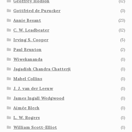
Geoffrey Hodson
(12)
Gottfried de Purucker
(3)
Annie Besant
(23)
C. W. Leadbeater
(12)
Irving S. Cooper
(5)
Paul Brunton
(2)
Wiwekananda
(1)
Jagadish Chandra Chatterji
(1)
Mabel Collins
(1)
J. J. van der Leeuw
(1)
James Ingall Wedgwood
(1)
Aimée Blech
(1)
L. W. Rogers
(1)
William Scott-Elliot
(1)