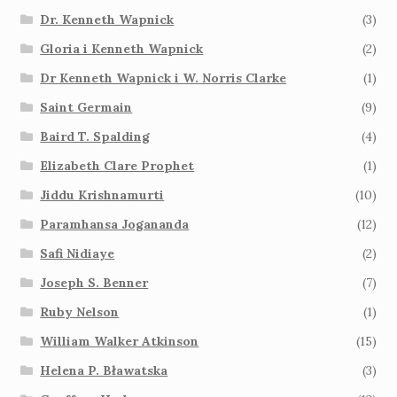
Dr. Kenneth Wapnick
(3)
Gloria i Kenneth Wapnick
(2)
Dr Kenneth Wapnick i W. Norris Clarke
(1)
Saint Germain
(9)
Baird T. Spalding
(4)
Elizabeth Clare Prophet
(1)
Jiddu Krishnamurti
(10)
Paramhansa Jogananda
(12)
Safi Nidiaye
(2)
Joseph S. Benner
(7)
Ruby Nelson
(1)
William Walker Atkinson
(15)
Helena P. Bławatska
(3)