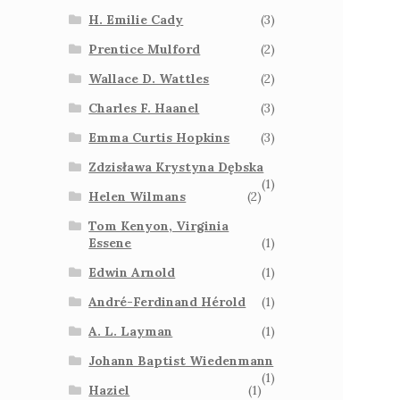
H. Emilie Cady
(3)
Prentice Mulford
(2)
Wallace D. Wattles
(2)
Charles F. Haanel
(3)
Emma Curtis Hopkins
(3)
Zdzisława Krystyna Dębska
(1)
Helen Wilmans
(2)
Tom Kenyon, Virginia
Essene
(1)
Edwin Arnold
(1)
André-Ferdinand Hérold
(1)
A. L. Layman
(1)
Johann Baptist Wiedenmann
(1)
Haziel
(1)