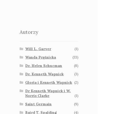
Autorzy
Will L. Garver
(1)
Wanda Prątnicka
(33)
Dr. Helen Schucman
(8)
Dr. Kenneth Wapnick
(3)
Gloria i Kenneth Wapnick
(2)
Dr Kenneth Wapnick i W.
Norris Clarke
(1)
Saint Germain
(9)
Baird T. Spalding
(4)