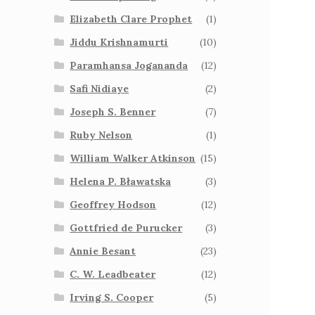
Elizabeth Clare Prophet
(1)
Jiddu Krishnamurti
(10)
Paramhansa Jogananda
(12)
Safi Nidiaye
(2)
Joseph S. Benner
(7)
Ruby Nelson
(1)
William Walker Atkinson
(15)
Helena P. Bławatska
(3)
Geoffrey Hodson
(12)
Gottfried de Purucker
(3)
Annie Besant
(23)
C. W. Leadbeater
(12)
Irving S. Cooper
(5)