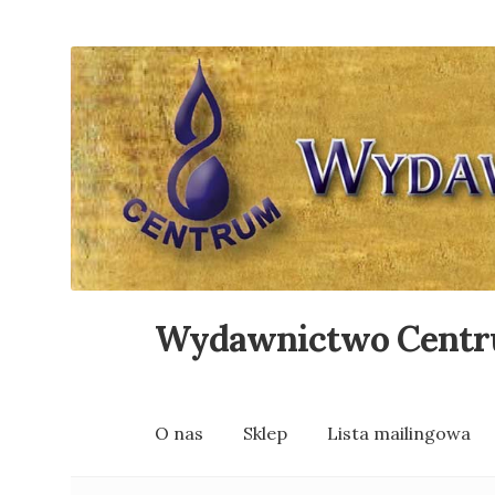
Wydawnictwo Cent
Przejdź
Przejdź
do
do
nawigacji
treści
O nas
Sklep
Lista mailingowa