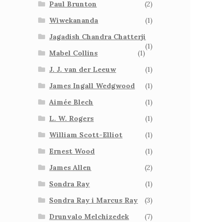
Paul Brunton
(2)
Wiwekananda
(1)
Jagadish Chandra Chatterji
(1)
Mabel Collins
(1)
J. J. van der Leeuw
(1)
James Ingall Wedgwood
(1)
Aimée Blech
(1)
L. W. Rogers
(1)
William Scott-Elliot
(1)
Ernest Wood
(1)
James Allen
(2)
Sondra Ray
(1)
Sondra Ray i Marcus Ray
(3)
Drunvalo Melchizedek
(7)