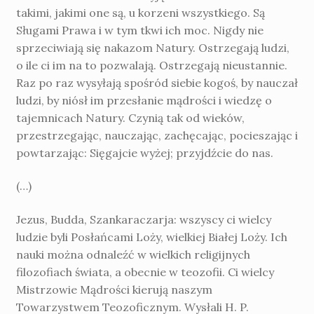
takimi, jakimi one są, u korzeni wszystkiego. Są
Sługami Prawa i w tym tkwi ich moc. Nigdy nie
sprzeciwiają się nakazom Natury. Ostrzegają ludzi,
o ile ci im na to pozwalają. Ostrzegają nieustannie.
Raz po raz wysyłają spośród siebie kogoś, by nauczał
ludzi, by niósł im przesłanie mądrości i wiedzę o
tajemnicach Natury. Czynią tak od wieków,
przestrzegając, nauczając, zachęcając, pocieszając i
powtarzając: Sięgajcie wyżej; przyjdźcie do nas.
(…)
Jezus, Budda, Szankaraczarja: wszyscy ci wielcy
ludzie byli Posłańcami Loży, wielkiej Białej Loży. Ich
nauki można odnaleźć w wielkich religijnych
filozofiach świata, a obecnie w teozofii. Ci wielcy
Mistrzowie Mądrości kierują naszym
Towarzystwem Teozoficznym. Wysłali H. P.