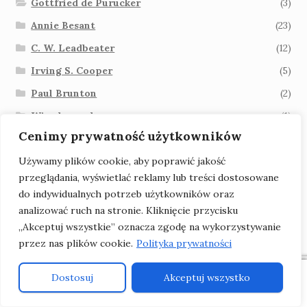
Gottfried de Purucker
(3)
Annie Besant
(23)
C. W. Leadbeater
(12)
Irving S. Cooper
(5)
Paul Brunton
(2)
Wiwekananda
(1)
Cenimy prywatność użytkowników
Jagadish Chandra Chatterji
(1)
Używamy plików cookie, aby poprawić jakość
Mabel Collins
(1)
przeglądania, wyświetlać reklamy lub treści dostosowane
J. J. van der Leeuw
(1)
do indywidualnych potrzeb użytkowników oraz
James Ingall Wedgwood
(1)
analizować ruch na stronie. Kliknięcie przycisku
„Akceptuj wszystkie” oznacza zgodę na wykorzystywanie
Aimée Blech
(1)
przez nas plików cookie.
Polityka prywatności
L. W. Rogers
(1)
William Scott-Elliot
(1)
0
Dostosuj
Akceptuj wszystko
Szukaj:
Szukaj
Ernest Wood
(1)