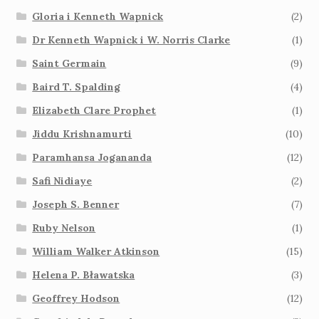
Gloria i Kenneth Wapnick
(2)
Dr Kenneth Wapnick i W. Norris Clarke
(1)
Saint Germain
(9)
Baird T. Spalding
(4)
Elizabeth Clare Prophet
(1)
Jiddu Krishnamurti
(10)
Paramhansa Jogananda
(12)
Safi Nidiaye
(2)
Joseph S. Benner
(7)
Ruby Nelson
(1)
William Walker Atkinson
(15)
Helena P. Bławatska
(3)
Geoffrey Hodson
(12)