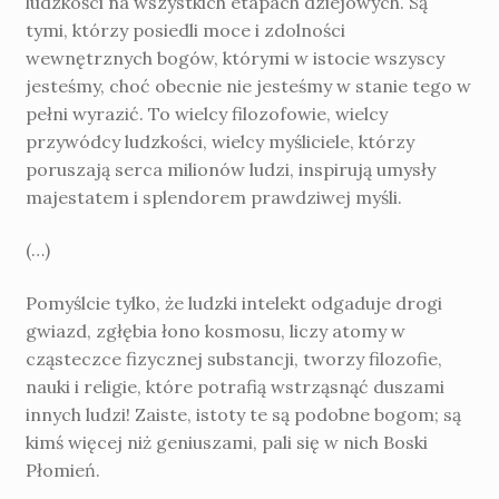
ludzkości na wszystkich etapach dziejowych. Są
tymi, którzy posiedli moce i zdolności
wewnętrznych bogów, którymi w istocie wszyscy
jesteśmy, choć obecnie nie jesteśmy w stanie tego w
pełni wyrazić. To wielcy filozofowie, wielcy
przywódcy ludzkości, wielcy myśliciele, którzy
poruszają serca milionów ludzi, inspirują umysły
majestatem i splendorem prawdziwej myśli.
(…)
Pomyślcie tylko, że ludzki intelekt odgaduje drogi
gwiazd, zgłębia łono kosmosu, liczy atomy w
cząsteczce fizycznej substancji, tworzy filozofie,
nauki i religie, które potrafią wstrząsnąć duszami
innych ludzi! Zaiste, istoty te są podobne bogom; są
kimś więcej niż geniuszami, pali się w nich Boski
Płomień.