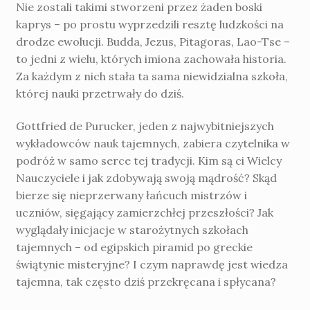
Nie zostali takimi stworzeni przez żaden boski
kaprys – po prostu wyprzedzili resztę ludzkości na
drodze ewolucji. Budda, Jezus, Pitagoras, Lao-Tse –
to jedni z wielu, których imiona zachowała historia.
Za każdym z nich stała ta sama niewidzialna szkoła,
której nauki przetrwały do dziś.
Gottfried de Purucker, jeden z najwybitniejszych
wykładowców nauk tajemnych, zabiera czytelnika w
podróż w samo serce tej tradycji. Kim są ci Wielcy
Nauczyciele i jak zdobywają swoją mądrość? Skąd
bierze się nieprzerwany łańcuch mistrzów i
uczniów, sięgający zamierzchłej przeszłości? Jak
wyglądały inicjacje w starożytnych szkołach
tajemnych – od egipskich piramid po greckie
świątynie misteryjne? I czym naprawdę jest wiedza
tajemna, tak często dziś przekręcana i spłycana?