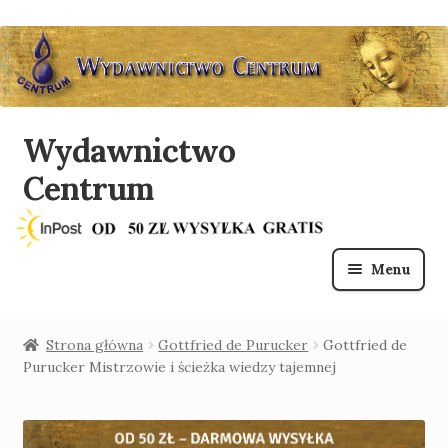
Wydawnictwo
Przejdź
Przejdź
do
do
Centrum
nawigacji
treści
Menu
O nas
Strona główna
Gottfried de Purucker
Gottfried de
Purucker Mistrzowie i ścieżka wiedzy tajemnej
Sklep
Lista mailingowa