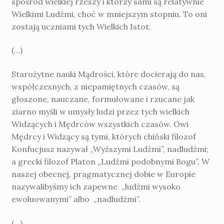
spośród wielkiej rzeszy i którzy sami są relatywnie
Wielkimi Ludźmi, choć w mniejszym stopniu. To oni
zostają uczniami tych Wielkich Istot.
(…)
Starożytne nauki Mądrości, które docierają do nas,
współczesnych, z niepamiętnych czasów, są
głoszone, nauczane, formułowane i rzucane jak
ziarno myśli w umysły ludzi przez tych wielkich
Widzących i Mędrców wszystkich czasów. Owi
Mędrcy i Widzący są tymi, których chiński filozof
Konfucjusz nazywał „Wyższymi Ludźmi”, nadludźmi;
a grecki filozof Platon „Ludźmi podobnymi Bogu”. W
naszej obecnej, pragmatycznej dobie w Europie
nazywalibyśmy ich zapewne „ludźmi wysoko
ewoluowanymi” albo „nadludźmi”.
(…)