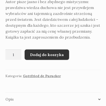
Autor pisze jasno i bez zbędnego mistycyzmu:
prawdziwa wiedza duchowa nie jest przywilejem
wybrańców ani tajemnicą zazdrośnie strzeżoną
przed światem. Jest dziedzictwem całej ludzkości –
dostępnym dla każdego, kto szczerze jej szuka i jest
gotowy zapłacić za nią cenę własnej przemiany.
Książka ta jest zaproszeniem do przebudzenia.
ilość
Dodaj do koszyka
Gottfried
de
Purucker
Mistrzowie
Kategoria:
Gottfried de Purucker
i
ścieżka
wiedzy
Opis
tajemnej