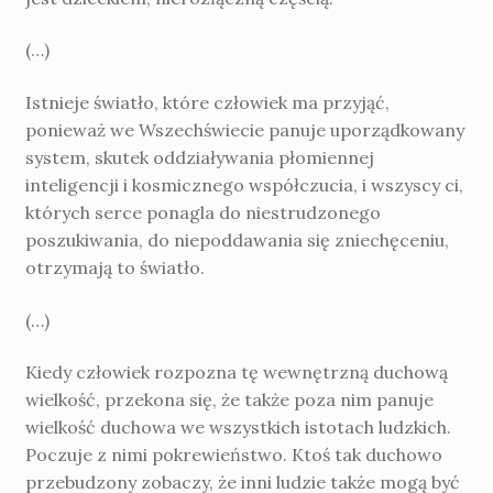
(…)
Istnieje światło, które człowiek ma przyjąć,
ponieważ we Wszechświecie panuje uporządkowany
system, skutek oddziaływania płomiennej
inteligencji i kosmicznego współczucia, i wszyscy ci,
których serce ponagla do niestrudzonego
poszukiwania, do niepoddawania się zniechęceniu,
otrzymają to światło.
(…)
Kiedy człowiek rozpozna tę wewnętrzną duchową
wielkość, przekona się, że także poza nim panuje
wielkość duchowa we wszystkich istotach ludzkich.
Poczuje z nimi pokrewieństwo. Ktoś tak duchowo
przebudzony zobaczy, że inni ludzie także mogą być