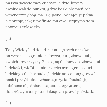
na tym świecie tacy cudowni ludzie, którzy
ewoluowali do punktu, gdzie boski płomień, ich
wewnętrzny bóg, pali się jasno, odnajduje pełną
ekspresję, jaką umożliwia mu ewolucyjny poziom
rozwoju człowieka.
(…)
Tacy Wielcy Ludzie od niepamiętnych czasów
nazywani są zgodnie z obyczajem „zbawcami „
swoich towarzyszy. Zaiste, są duchowymi zbawcami
ludzkości, wielkimi, nieprzeciętnymi geniuszami
ludzkiego ducha; budzą ludzkie serca magią swych
nauk i przykładem własnego życia. Posiadają
zdolność objaśniania tajemnic egzystencji
dociekliwym umysłom łaknącym prawdy i światła.
(…)