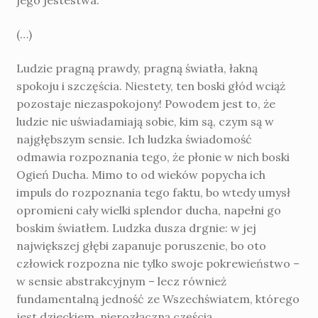
jego jestestwa.
(…)
Ludzie pragną prawdy, pragną światła, łakną
spokoju i szczęścia. Niestety, ten boski głód wciąż
pozostaje niezaspokojony! Powodem jest to, że
ludzie nie uświadamiają sobie, kim są, czym są w
najgłębszym sensie. Ich ludzka świadomość
odmawia rozpoznania tego, że płonie w nich boski
Ogień Ducha. Mimo to od wieków popycha ich
impuls do rozpoznania tego faktu, bo wtedy umysł
opromieni cały wielki splendor ducha, napełni go
boskim światłem. Ludzka dusza drgnie: w jej
największej głębi zapanuje poruszenie, bo oto
człowiek rozpozna nie tylko swoje pokrewieństwo –
w sensie abstrakcyjnym – lecz również
fundamentalną jedność ze Wszechświatem, którego
jest dzieckiem, nierozłączną częścią.