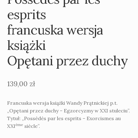
esprits
francuska wersja
książki
Opętani przez duchy
139,00
zł
Francuska wersja książki Wandy Prątnickiej p.t.
„Opętani przez duchy – Egzorcyzmy w XXI stuleciu”.
Tytuł: „Possédés par les esprits – Exorcismes au
ème
XXI
siècle”.