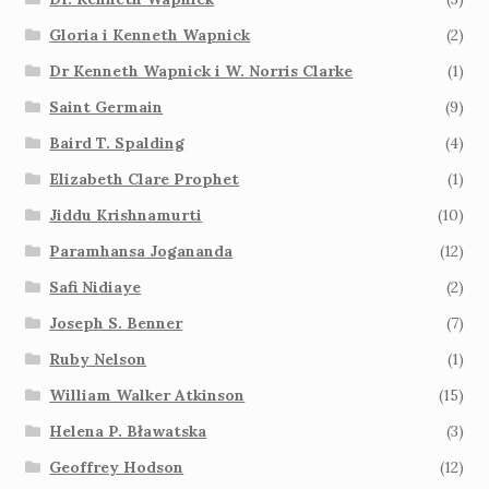
Gloria i Kenneth Wapnick
(2)
Dr Kenneth Wapnick i W. Norris Clarke
(1)
Saint Germain
(9)
Baird T. Spalding
(4)
Elizabeth Clare Prophet
(1)
Jiddu Krishnamurti
(10)
Paramhansa Jogananda
(12)
Safi Nidiaye
(2)
Joseph S. Benner
(7)
Ruby Nelson
(1)
William Walker Atkinson
(15)
Helena P. Bławatska
(3)
Geoffrey Hodson
(12)