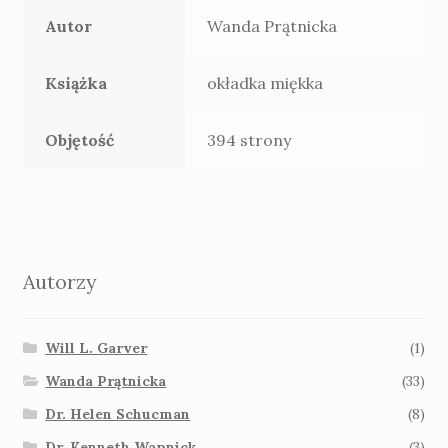
Autor
Wanda Prątnicka
Książka
okładka miękka
Objętość
394 strony
Autorzy
Will L. Garver
(1)
Wanda Prątnicka
(33)
Dr. Helen Schucman
(8)
Dr. Kenneth Wapnick
(3)