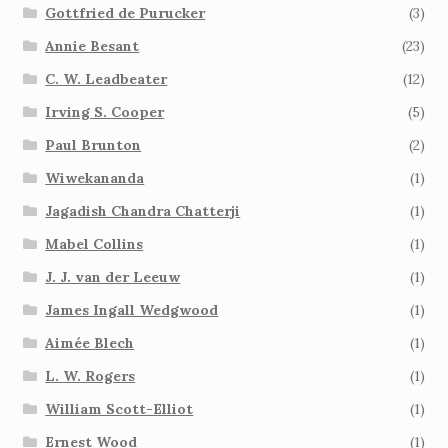
Gottfried de Purucker
(3)
Annie Besant
(23)
C. W. Leadbeater
(12)
Irving S. Cooper
(5)
Paul Brunton
(2)
Wiwekananda
(1)
Jagadish Chandra Chatterji
(1)
Mabel Collins
(1)
J. J. van der Leeuw
(1)
James Ingall Wedgwood
(1)
Aimée Blech
(1)
L. W. Rogers
(1)
William Scott-Elliot
(1)
Ernest Wood
(1)