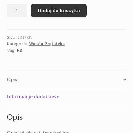
ilość
Dodaj do koszyka
Wanda
Prątnicka
Possédés
par
SKU:
1017739
Kategoria:
Wanda Prątnicka
les
Tag:
FR
esprits
francuska
wersja
książki
Opis
Opętani
przez
duchy
Informacje dodatkowe
Opis
Opis książki w j. francuskim: