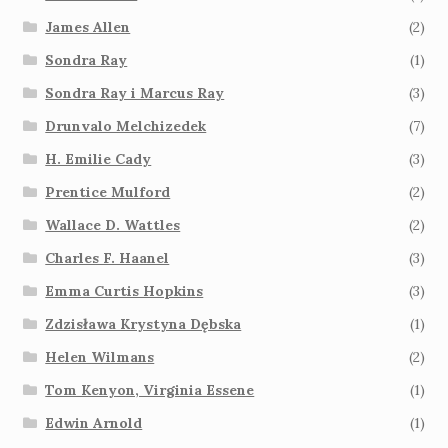
James Allen
(2)
Sondra Ray
(1)
Sondra Ray i Marcus Ray
(3)
Drunvalo Melchizedek
(7)
H. Emilie Cady
(3)
Prentice Mulford
(2)
Wallace D. Wattles
(2)
Charles F. Haanel
(3)
Emma Curtis Hopkins
(3)
Zdzisława Krystyna Dębska
(1)
Helen Wilmans
(2)
Tom Kenyon, Virginia Essene
(1)
Edwin Arnold
(1)