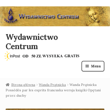
Wydawnictwo
Przejdź
Przejdź
do
do
Centrum
nawigacji
treści
Menu
O nas
Strona główna
Wanda Prątnicka
Wanda Prątnicka
Possédés par les esprits francuska wersja książki Opętani
Sklep
przez duchy
Lista mailingowa