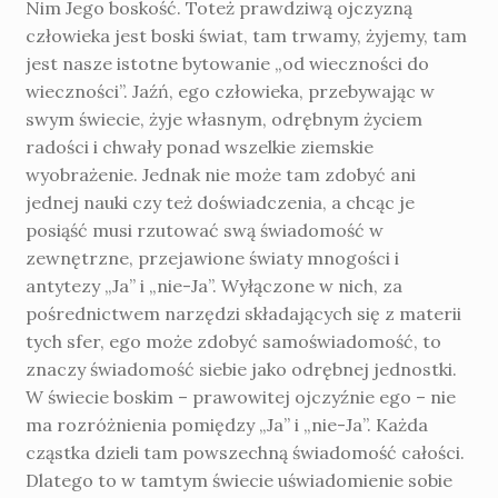
Nim Jego boskość. Toteż prawdziwą ojczyzną
człowieka jest boski świat, tam trwa­my, żyjemy, tam
jest nasze istotne bytowanie „od wieczności do
wieczności”. Jaźń, ego czło­wieka, przebywając w
swym świecie, żyje własnym, odrębnym życiem
radości i chwały po­nad wszelkie ziemskie
wyobrażenie. Jednak nie może tam zdobyć ani
jednej nauki czy też doświadczenia, a chcąc je
posiąść musi rzutować swą świadomość w
zewnętrzne, przejawione światy mnogości i
antytezy „Ja” i „nie-Ja”. Wyłączone w nich, za
pośrednictwem narzędzi składających się z materii
tych sfer, ego może zdobyć samoświadomość, to
znaczy świado­mość siebie jako odrębnej jednostki.
W świe­cie boskim – prawowitej ojczyźnie ego – nie
ma rozróżnienia pomiędzy „Ja” i „nie-Ja”. Każ­da
cząstka dzieli tam powszechną świadomość całości.
Dlatego to w tamtym świecie uświado­mienie sobie