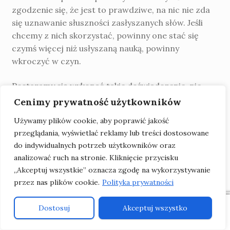
zgodzenie się, że jest to prawdziwe, na nic nie zda
się uznawanie słusz­ności zasłyszanych słów. Jeśli
chcemy z nich skorzystać, powinny one stać się
czymś więcej niż usłyszaną nauką, powinny
wkroczyć w czyn.
Postaramy się wykonać takie doświad­czenie, nie
tylko przyznania, że w naszej właściwej
Cenimy prywatność użytkowników
świadomości jesteśmy jaźnią, lecz i wysiłku, by
Używamy plików cookie, aby poprawić jakość
wyplątać tę świadomość z ogra­niczeń, które ją
przeglądania, wyświetlać reklamy lub treści dostosowane
więżą, a tym samym wznieść ją – wyswobodzoną – w
do indywidualnych potrzeb użytkowników oraz
przynależny jej świat boskiej radości i swobody.
analizować ruch na stronie. Kliknięcie przycisku
Niemal banalne jest powiedzenie, że nasze czasy
„Akceptuj wszystkie” oznacza zgodę na wykorzystywanie
po­trzebują czynów, nie słów; jest to jednak głęboką
przez nas plików cookie.
Polityka prywatności
prawdą i powinno być urzeczywist­niane w
wykładach i książkach pewnego typu, w których
0
Dostosuj
Akceptuj wszystko
autor lub mówca nie tylko przedsta­wia pewne
Szukaj:
Szukaj
rzeczy, które mogą zostać zweryfikowane lub nie