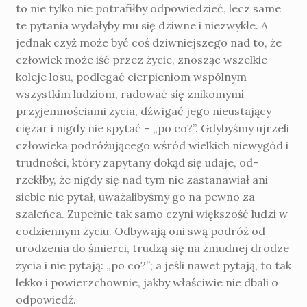
to nie tylko nie potrafiłby odpowiedzieć, lecz same
te py­tania wydałyby mu się dziwne i niezwykłe. A
jed­nak czyż może być coś dziwniejszego nad to, że
człowiek może iść przez życie, znosząc wszel­kie
koleje losu, podlegać cierpieniom wspól­nym
wszystkim ludziom, radować się znikomymi
przyjemnościami życia, dźwigać jego nieustający
ciężar i nigdy nie spytać – „po co?”. Gdybyśmy ujrzeli
człowieka podróżu­jącego wśród wielkich niewygód i
trud­ności, który zapytany dokąd się udaje, od­
rzekłby, że nigdy się nad tym nie zastanawiał ani
siebie nie pytał, uważalibyśmy go na pewno za
szaleńca. Zupełnie tak samo czyni większość ludzi w
codziennym życiu. Odbywają oni swą podróż od
urodzenia do śmierci, trudzą się na żmudnej drodze
życia i nie pytają: „po co?”; a jeśli nawet pytają, to tak
lekko i powierzchownie, jakby właściwie nie dbali o
odpowiedź.