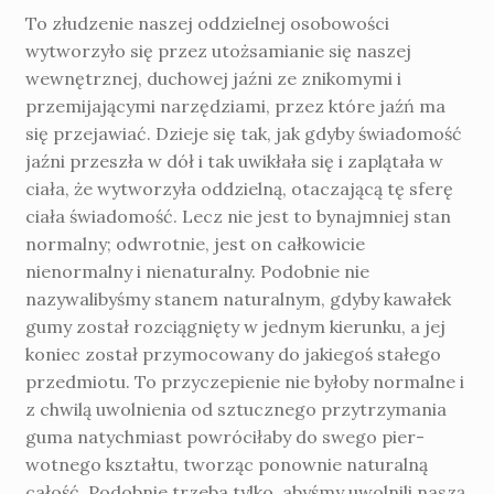
To złudzenie naszej oddzielnej osobowości
wytworzyło się przez utożsamianie się naszej
wewnętrznej, duchowej jaźni ze znikomymi i
przemijającymi narzędziami, przez które jaźń ma
się przejawiać. Dzieje się tak, jak gdyby świa­domość
jaźni przeszła w dół i tak uwik­łała się i zaplątała w
ciała, że wytworzyła od­dzielną, otaczającą tę sferę
ciała świadomość. Lecz nie jest to bynajmniej stan
normalny; odwrotnie, jest on całkowicie
nienormalny i nienaturalny. Podobnie nie
nazywalibyśmy stanem naturalnym, gdyby kawałek
gumy został rozcią­gnięty w jednym kierunku, a jej
koniec został przymocowany do jakiegoś stałego
przedmiotu. To przyczepie­nie nie byłoby normalne i
z chwilą uwol­nienia od sztucznego przytrzymania
gu­ma natychmiast powróciłaby do swego pier­
wotnego kształtu, tworząc ponownie na­turalną
całość. Podobnie trzeba tylko, abyśmy uwolnili naszą