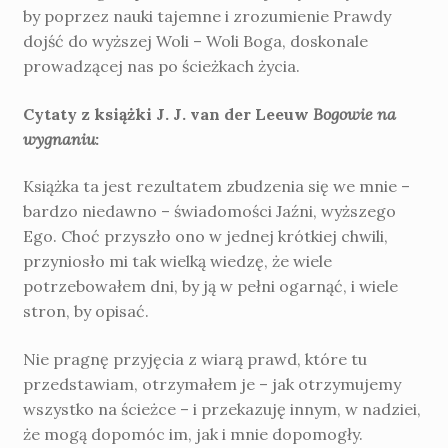
by poprzez nauki tajemne i zrozumienie Prawdy
dojść do wyższej Woli – Woli Boga, doskonale
prowadzącej nas po ścieżkach życia.
Cytaty z książki J. J. van der Leeuw
Bogowie na
wygnaniu
:
Książka ta jest rezultatem zbudzenia się we mnie –
bardzo niedawno – świado­mości Jaźni, wyższego
Ego. Choć przyszło ono w jednej krótkiej chwili,
przyniosło mi tak wiel­ką wiedzę, że wiele
potrzebowałem dni, by ją w pełni ogarnąć, i wiele
stron, by opisać.
Nie pragnę przyjęcia z wiarą prawd, które tu
przedstawiam, otrzymałem je – jak otrzymujemy
wszystko na ścieżce – i prze­kazuję innym, w nadziei,
że mogą dopomóc im, jak i mnie dopomogły.