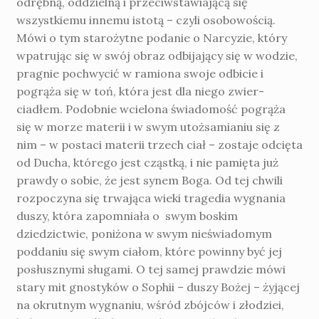
odrębną, oddzielną i przeciwstawiającą się
wszystkiemu innemu istotą – czyli osobowością.
Mówi o tym starożytne podanie o Narcyzie, który
wpatru­jąc się w swój obraz odbijający się w wodzie,
pragnie pochwycić w ramiona swoje odbicie i
pogrąża się w toń, która jest dla niego zwier­
ciadłem. Podobnie wcielona świadomość po­grąża
się w morze materii i w swym utożsa­mianiu się z
nim – w postaci materii trzech ciał – zostaje odcięta
od Ducha, którego jest cząstką, i nie pamięta już
prawdy o sobie, że jest synem Boga. Od tej chwili
rozpoczyna się trwająca wie­ki tragedia wygnania
duszy, która zapomniała o swym boskim
dziedzictwie, poniżona w swym nieświadomym
poddaniu się swym ciałom, które powinny być jej
posłusznymi sługami. O tej samej prawdzie mówi
stary mit gnostyków o Sophii – duszy Bożej – żyjącej
na okrutnym wygnaniu, wśród zbójców i zło­dziei,