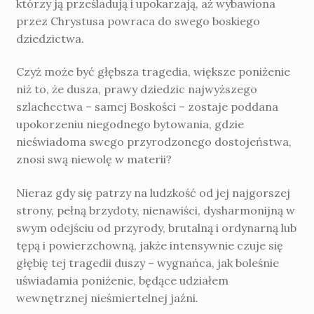
którzy ją prześladują i upokarzają, aż wybawiona
przez Chrystusa powraca do swego boskiego
dziedzictwa.
Czyż może być głębsza tragedia, więk­sze poniżenie
niż to, że dusza, prawy dzie­dzic najwyższego
szlachectwa – samej Boskości – zostaje poddana
upokorzeniu niegodnego byto­wania, gdzie
nieświadoma swego przyrodzonego dostojeństwa,
znosi swą niewolę w materii?
Nieraz gdy się patrzy na ludzkość od jej najgorszej
strony, pełną brzydoty, nienawiści, dysharmonijną w
swym odejściu od przyrody, brutalną i ordynarną lub
tępą i powierzchow­ną, jakże intensywnie czuje się
głębię tej tragedii duszy – wygnańca, jak boleśnie
uświadamia poniżenie, będące udziałem
wewnętrznej nie­śmiertelnej jaźni.