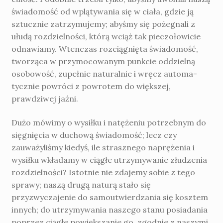
świadomość od wplątywania się w cia­ła, gdzie ją
sztucznie zatrzymujemy; abyśmy się pożegnali z
ułudą rozdzielności, którą wciąż tak pieczołowicie
odnawiamy. Wtenczas rozciągnięta świadomość,
tworząca w przy­mocowanym punkcie oddzielną
osobowość, zupełnie naturalnie i wręcz automa­
tycznie powróci z powrotem do większej,
prawdziwej jaźni.
Dużo mówimy o wysiłku i natężeniu potrzebnym do
sięgnięcia w duchową świado­mość; lecz czy
zauważyliśmy kiedyś, ile strasz­nego naprężenia i
wysiłku wkładamy w ciągłe utrzymywanie złudzenia
rozdzielności? Istot­nie nie zdajemy sobie z tego
sprawy; naszą drugą naturą stało się
przyzwyczajenie do samoutwierdzania się kosztem
innych; do utrzymywania naszego stanu posiadania
poprzez ciągłe powiększanie go, zgodnie z naszymi