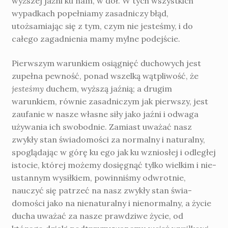
wyższej jaźni ku nam, w dół. W tych wszystkich
wypadkach popełniamy zasadniczy błąd,
utożsamiając się z tym, czym nie jesteśmy, i do
całego zagadnienia mamy mylne podejście.
Pierwszym warunkiem osiągnięć duchowych jest
zupełna pewność, ponad wszelką wątpliwość, że
jesteśmy
duchem, wyższą jaź­nią; a drugim
warunkiem, równie zasadniczym jak pierwszy, jest
zaufanie w nasze własne siły jako jaźni i odwaga
używania ich swobodnie. Zamiast uważać nasz
zwykły stan świadomości za normalny i naturalny,
spoglądając w górę ku ego jak ku wzniosłej i odległej
istocie, której możemy dosięgnąć tylko wielkim i nie­
ustannym wysiłkiem, powinniśmy odwrotnie,
nauczyć się patrzeć na nasz zwykły stan świa­
domości jako na nienaturalny i nienormalny, a ży­cie
ducha uważać za nasze prawdziwe życie, od