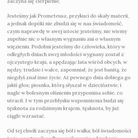
zaczyna się cierpienie.
Jesteśmy jak Prometeusz, przykuci do skały materii,
a jednak dopóki nie zbudzi się w nas świadomość,
czym naprawdę w swej istocie jesteśmy, nie wiemy
zupełnie nic o własnym wygnaniu ani o własnym
więzieniu. Podobni jesteśmy do człowieka, który w
odległych dniach swej młodości wygnany został z
ojczystego kraju, a spędzając lata wśród obcych, w
nę­dzy, trudzie i walce, zapomniał, że jest banitą, że
niegdyś znał inne życie. Aż pewnego dnia dobiega go
jakiś głos; piosnka, którą słyszał w dzieciństwie, i
nagle w bolesnym olśnieniu przypomina sobie, co
utracił. I w tym przebłysku wspomnienia budzi się
tęsknota za rodzinnym krajem, tęsknota, by już
ciągle wzrastać.
Od tej chwili zaczyna się ból i walka; ból świadomości