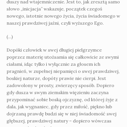
duszy nad wtajemniczenie. Jest to, jak zresztą samo
słowo „inicjacja” wskazuje, początek czegoś
nowego, istotnie nowego życia, życia świadomego w
naszej prawdziwej jaźni, czyli wyższego Ego.
(…)
Dopóki człowiek w swej długiej piel­grzymce
poprzez materię utożsamia się cał­kowicie ze swymi
ciałami, idąc tylko i wyłącznie za głosem ich
pragnień, w zupełnej niepamięci o swej prawdziwej,
boskiej naturze, dopóty prawie nie cierpi. Jest
zadowolony w prosty, zwierzęcy sposób. Dopiero
gdy dusza w swym ziemskim więzieniu zaczyna
przy­pominać sobie boską ojczyznę, od której żyje z
dala, jak wygnaniec, gdy przez miłość, piękno lub
dojrzaną prawdę budzi się w niej świadomość swej
głębszej, prawdziwej natury – dopiero wówczas