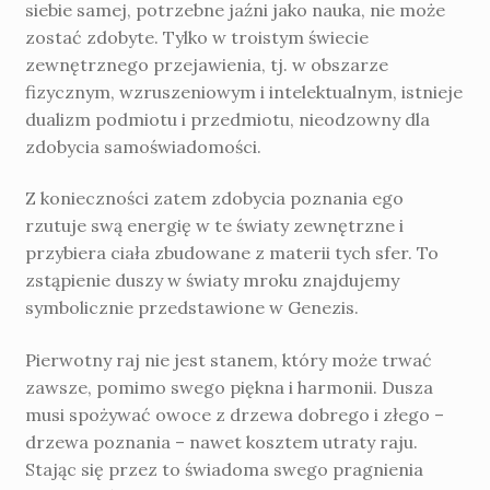
siebie samej, potrzebne jaźni jako nauka, nie może
zostać zdobyte. Tylko w troistym świecie
zewnętrznego przejawienia, tj. w obszarze
fizycznym, wzru­szeniowym i intelektualnym, istnieje
dualizm podmiotu i przedmiotu, nieodzowny dla
zdobycia samoświadomości.
Z konieczności zatem zdobycia poznania ego
rzutuje swą energię w te światy zewnętrzne i
przybiera ciała zbudowane z materii tych sfer. To
zstąpienie duszy w światy mroku znajdu­jemy
symbolicznie przedstawione w Genezis.
Pierwotny raj nie jest stanem, który może trwać
zawsze, pomimo swego piękna i harmonii. Dusza
musi spożywać owoce z drzewa dobrego i złego –
drzewa poznania – nawet kosztem utraty raju.
Stając się przez to świa­doma swego pragnienia