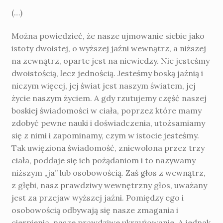
(…)
Można powiedzieć, że nasze ujmowanie siebie jako
istoty dwoistej, o wyższej jaźni wewnątrz, a niższej
na zewnątrz, oparte jest na niewiedzy. Nie jesteśmy
dwoistością, lecz jed­nością. Jesteśmy boską jaźnią i
niczym więcej, jej świat jest naszym światem, jej
życie naszym życiem. A gdy rzutujemy część naszej
boskiej świadomości w ciała, poprzez które mamy
zdobyć pewne nauki i doświadczenia, utożsamiamy
się z nimi i zapominamy, czym w istocie jesteśmy.
Tak uwięziona świadomość, zniewolona przez trzy
ciała, poddaje się ich pożądaniom i to nazywamy
niższym „ja” lub osobowością. Zaś głos z wewnątrz,
z głębi, nasz prawdziwy wewnętrzny głos, uważa­ny
jest za przejaw wyższej jaźni. Pomiędzy ego i
osobowością odbywają się nasze zmagania i
cierpienia, nasze prawdziwe ukrzyżowanie. A jednak