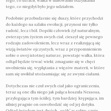
tego, co utracił, walka w usiłowaniu odzyskania
tego, co niegdyś było jego udzia­łem.
Podobnie przebudzenie się duszy, które przychodzi
do każdego na szlaku ewolucji, przynosi nie tylko
radość, lecz i ból. Dopóki człowiek żył naturalnym,
zwierzęcym życiem swych ciał, cieszył się pewnego
rodzaju zadowo­leniem, lecz wraz z realizującą się
wizją świa­tów ojczystych, wraz z przypomnieniem
sobie o swej istot­nej naturze, powstaje walka, która
odtąd będzie trwać wieki; zmaganie się w chęci
uwolnienia się, wyplątania z więzów materii, w które
sam się uwikłał utożsamiając się ze swymi ciałami.
Dotychczas nie czuł swych ciał jako ograniczenia,
teraz są one dla niego jak paląca koszula Nessosa,
przylegająca tym ściślej, tym bar­dziej krępująca, im
silniej pragnie on oswobodzić się od jej dotyku.
Odtąd świadom jest dwóch „osób” w sobie; czuje