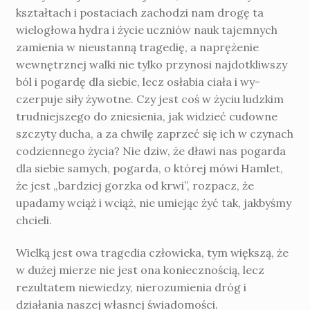
kształtach i postaciach zachodzi nam drogę ta
wielogłowa hydra i życie uczniów nauk tajemnych
zamie­nia w nieustanną tragedię, a naprężenie
wewnętrznej walki nie tylko przynosi najdotkliwszy
ból i pogardę dla siebie, lecz osłabia ciała i wy­
czerpuje siły żywotne. Czy jest coś w życiu ludzkim
trudniejszego do zniesienia, jak widzieć cudowne
szczyty ducha, a za chwilę zaprzeć się ich w czynach
codziennego życia? Nie dziw, że dławi nas pogarda
dla siebie samych, pogarda, o której mówi Hamlet,
że jest „bardziej gorzka od krwi”, rozpacz, że
upadamy wciąż i wciąż, nie umiejąc żyć tak, jakbyśmy
chcieli.
Wielką jest owa tragedia człowieka, tym większą, że
w dużej mierze nie jest ona ko­niecznością, lecz
rezultatem niewiedzy, nierozumienia dróg i
działania naszej własnej świa­domości.