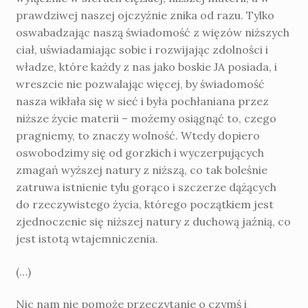
praw­dziwej naszej ojczyźnie znika od razu. Tylko
oswabadzając naszą świadomość z więzów niższych
ciał, uświadamiając sobie i rozwi­jając zdolności i
władze, które każdy z nas jako boskie JA posiada, i
wreszcie nie poz­walając więcej, by świadomość
nasza wikłała się w sieć i była pochłaniana przez
niższe życie materii – możemy osiągnąć to, czego
pragniemy, to znaczy wolność. Wtedy dopiero
oswobodzimy się od gorzkich i wy­czerpujących
zmagań wyższej natury z niższą, co tak boleśnie
zatruwa istnienie tylu gorąco i szczerze dążących
do rzeczywistego życia, którego początkiem jest
zjed­noczenie się niższej natury z duchową jaźnią, co
jest istotą wtajemniczenia.
(…)
Nic nam nie pomoże przeczytanie o czymś i