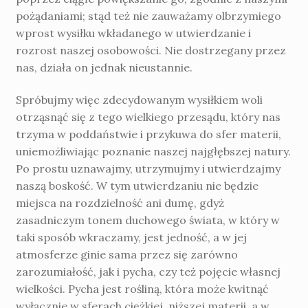
pożądaniami; stąd też nie zauważamy olbrzymiego
wprost wysiłku wkładanego w utwierdzanie i
rozrost naszej osobowości. Nie dostrzegany przez
nas, działa on jednak nieustannie.
Spróbujmy więc zdecydowanym wysił­kiem woli
otrząsnąć się z tego wielkiego prze­sądu, który nas
trzyma w poddaństwie i przy­kuwa do sfer materii,
uniemożliwiając pozna­nie naszej najgłębszej natury.
Po prostu uznawaj­my, utrzymujmy i utwierdzajmy
naszą boskość. W tym utwierdzaniu nie będzie
miejsca na rozdzielność ani dumę, gdyż
zasadniczym to­nem duchowego świata, w który w
taki sposób wkraczamy, jest jedność, a w jej
atmosferze ginie sama przez się zarówno
zarozumiałość, jak i pycha, czy też pojęcie własnej
wielkości. Pycha jest rośliną, która może kwitnąć
wyłącznie w sferach ciężkiej, niższej materii, a w