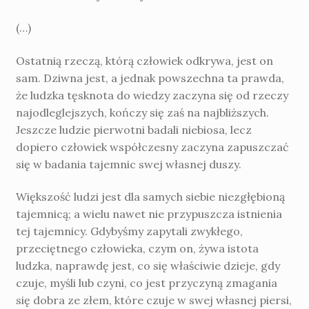
(…)
Ostatnią rzeczą, którą człowiek odkrywa, jest on
sam. Dziwna jest, a jednak powszech­na ta prawda,
że ludzka tęsknota do wiedzy za­czyna się od rzeczy
najodleglejszych, kończy się zaś na najbliższych.
Jeszcze ludzie pierwotni badali nie­biosa, lecz
dopiero człowiek współczesny za­czyna zapuszczać
się w badania tajemnic swej własnej duszy.
Większość ludzi jest dla samych siebie niezgłębioną
tajemnicą; a wielu nawet nie przy­puszcza istnienia
tej tajemnicy. Gdybyśmy zapy­tali zwykłego,
przeciętnego człowieka, czym on, żywa istota
ludzka, naprawdę jest, co się właściwie dzieje, gdy
czuje, myśli lub czyni, co jest przyczyną zmagania
się dobra ze złem, które czuje w swej własnej piersi,