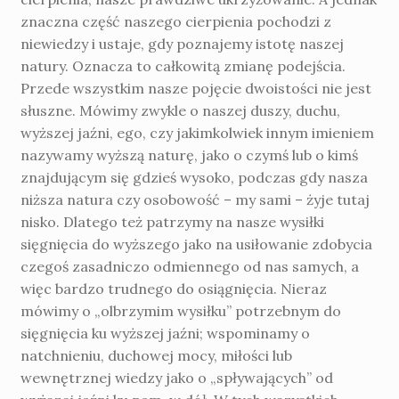
znaczna część nasze­go cierpienia pochodzi z
niewiedzy i usta­je, gdy poznajemy istotę naszej
natury. Ozna­cza to całkowitą zmianę podejścia.
Przede wszystkim nasze pojęcie dwoistości nie jest
słuszne. Mówimy zwykle o naszej duszy, duchu,
wyższej jaźni, ego, czy jakimkolwiek innym imieniem
nazywamy wyższą naturę, jako o czymś lub o kimś
znajdującym się gdzieś wy­soko, podczas gdy nasza
niższa natura czy osobowość – my sami – żyje tutaj
nisko. Dlatego też patrzymy na nasze wysiłki
sięgnięcia do wyższego jako na usiłowanie zdobycia
cze­goś zasadniczo odmiennego od nas samych, a
więc bardzo trudnego do osiągnięcia. Nieraz
mówimy o „olbrzymim wysiłku” potrzebnym do
sięgnięcia ku wyższej jaźni; wspo­minamy o
natchnieniu, duchowej mocy, miłości lub
wewnętrznej wiedzy jako o „spływają­cych” od