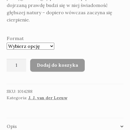
dojrzaną prawdę budzi się w niej świadomość
głębszej natury – dopiero wówczas zaczyna się
cierpienie.
Format
ilość
Dodaj do koszyka
J.
J.
van
der
SKU:
1014288
Kategoria:
J. J. van der Leeuw
Leeuw
Bogowie
na
wygnaniu
Opis