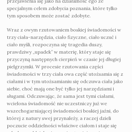
przejawienia się jako na działalność ego ze
specjalnym celem zdobycia poznania, które tyl­ko
tym sposobem może zostać zdobyte.
Wraz z owym rzutowaniem boskiej świado­mości w
trzy ciała-narzędzia, ciało fizyczne, ciało uczuć i
ciało myśli, rozpoczyna się tragedia duszy,
prawdziwy „upadek” w materię, który staje się
przyczyną następnych cierpień w czasie jej długiej
pielgrzymki. W procesie rzutowania części
świadomości w trzy ciała owa część utożsamia się z
ciałami i w tym utożsamianiu się odczuwa ciała jako
siebie, choć mają one być tylko jej narzę­dziami i
sługami. Odczuwając, że sama jest tymi ciałami,
wcielona świadomość nie uczestniczy już we
wszechogarniającej świa­domości boskiej jaźni, do
której z natury swej przynależy, a raczej dzieli
poczucie oddzielności właściwe ciałom i staje się