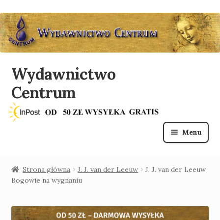
Wydawnictwo
Przejdź
Przejdź
do
do
Centrum
nawigacji
treści
Menu
O nas
Strona główna
J. J. van der Leeuw
J. J. van der Leeuw
Bogowie na wygnaniu
Sklep
Lista mailingowa