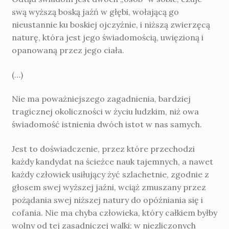
swą wyższą boską jaźń w głębi, wołającą go
nieustannie ku boskiej ojczyźnie, i niższą zwierzęcą
naturę, która jest jego świadomością, uwięzioną i
opanowaną przez jego ciała.
(…)
Nie ma poważniejszego zagadnienia, bar­dziej
tragicznej okoliczności w życiu ludzkim, niż owa
świadomość istnienia dwóch istot w nas samych.
Jest to doświadczenie, przez które przecho­dzi
każdy kandydat na ścieżce nauk tajemnych, a nawet
każdy człowiek usiłujący żyć szla­chetnie, zgodnie z
głosem swej wyższej jaźni, wciąż zmuszany przez
pożądania swej niższej natury do opóźniania się i
cofania. Nie ma chyba człowieka, który całkiem byłby
wolny od tej zasadniczej walki; w niezliczonych