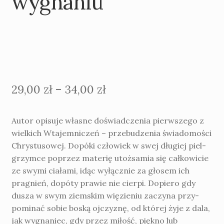
wygnaniu
Price
29,00
zł
–
34,00
zł
range:
Autor opisuje własne doświadczenia pierwszego z
29,00 zł
wielkich Wtajemniczeń – przebudzenia świadomości
through
Chrystusowej. Dopóki człowiek w swej długiej piel­
grzymce poprzez materię utożsamia się cał­kowicie
34,00 zł
ze swymi ciałami, idąc wyłącznie za głosem ich
pragnień, dopóty prawie nie cierpi. Dopiero gdy
dusza w swym ziemskim więzieniu zaczyna przy­
pominać sobie boską ojczyznę, od której żyje z dala,
jak wygnaniec, gdy przez miłość, piękno lub