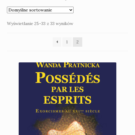
Kontakt
Wyświetlanie 25–33 z 33 wyników
Nowości
Praca
1
2
Konto