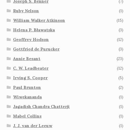
Joseph S. Benner
(7)
Ruby Nelson
(1)
William Walker Atkinson
(15)
Helena P. Bławatska
(3)
Geoffrey Hodson
(12)
Gottfried de Purucker
(3)
Annie Besant
(23)
C. W. Leadbeater
(12)
Irving S. Cooper
(5)
Paul Brunton
(2)
Wiwekananda
(1)
Jagadish Chandra Chatterji
(1)
Mabel Collins
(1)
J. J. van der Leeuw
(1)