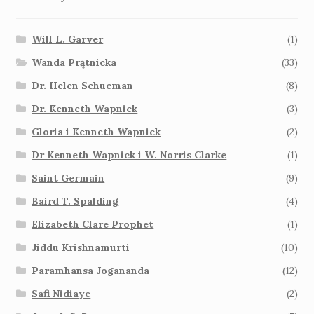
Will L. Garver
(1)
Wanda Prątnicka
(33)
Dr. Helen Schucman
(8)
Dr. Kenneth Wapnick
(3)
Gloria i Kenneth Wapnick
(2)
Dr Kenneth Wapnick i W. Norris Clarke
(1)
Saint Germain
(9)
Baird T. Spalding
(4)
Elizabeth Clare Prophet
(1)
Jiddu Krishnamurti
(10)
Paramhansa Jogananda
(12)
Safi Nidiaye
(2)