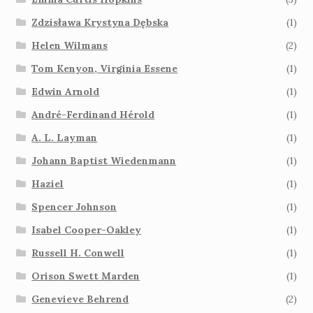
Zdzisława Krystyna Dębska
(1)
Helen Wilmans
(2)
Tom Kenyon, Virginia Essene
(1)
Edwin Arnold
(1)
André-Ferdinand Hérold
(1)
A. L. Layman
(1)
Johann Baptist Wiedenmann
(1)
Haziel
(1)
Spencer Johnson
(1)
Isabel Cooper-Oakley
(1)
Russell H. Conwell
(1)
Orison Swett Marden
(1)
Genevieve Behrend
(2)