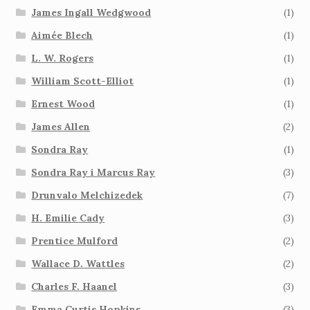
James Ingall Wedgwood
(1)
Aimée Blech
(1)
L. W. Rogers
(1)
William Scott-Elliot
(1)
Ernest Wood
(1)
James Allen
(2)
Sondra Ray
(1)
Sondra Ray i Marcus Ray
(3)
Drunvalo Melchizedek
(7)
H. Emilie Cady
(3)
Prentice Mulford
(2)
Wallace D. Wattles
(2)
Charles F. Haanel
(3)
Emma Curtis Hopkins
(3)