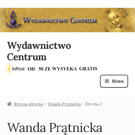
Wydawnictwo
Przejdź
Przejdź
do
do
Centrum
nawigacji
treści
Menu
O nas
Strona główna
Wanda Prątnicka
Strona 2
Sklep
Wanda Prątnicka
Lista mailingowa