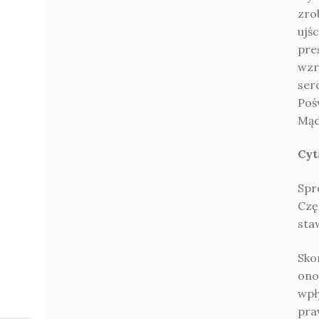
zrob
ujś
pre
wzr
ser
Pośw
Mąd
Cyt
Spr
Czę
sta
Sko
ono
wpł
pra