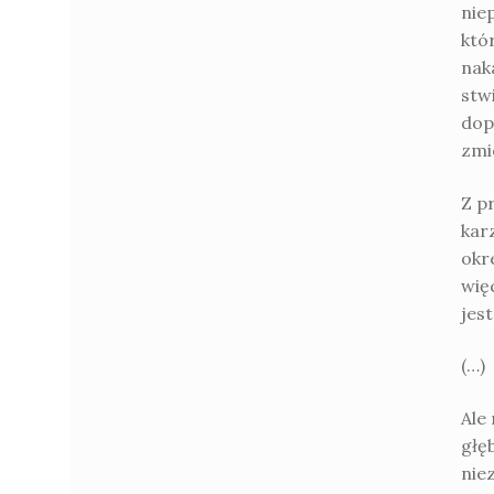
nie
któ
nak
stw
dop
zmie
Z p
kar
okr
więc
jes
(…)
Ale
głę
nie