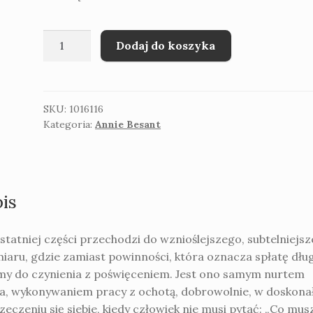
ilość
Dodaj do koszyka
Annie
Besant
Prawa
Wyższego
SKU:
1016116
Kategoria:
Annie Besant
Życia
is
statniej części przechodzi do wznioślejszego, subtelniejs
iaru, gdzie zamiast powinności, która oznacza spłatę dług
y do czynienia z poświęceniem. Jest ono samym nurtem
ia, wykonywaniem pracy z ochotą, dobrowolnie, w doskon
zeczeniu się siebie, kiedy człowiek nie musi pytać: „Co mus