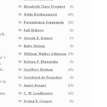
Elizabeth Clare Prophet
(1)
Jiddu Krishnamurti
(10)
Paramhansa Jogananda
(12)
Safi Nidiaye
(2)
ch,
Joseph S. Benner
(7)
Ruby Nelson
(1)
William Walker Atkinson
(15)
” i
Helena P. Bławatska
(3)
c
ść,
Geoffrey Hodson
(12)
Gottfried de Purucker
(3)
k tę
Annie Besant
(23)
nia
C. W. Leadbeater
(12)
Irving S. Cooper
(5)