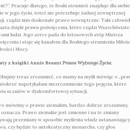
ić?”. Pracuje dlatego, że Boski strumień znajduje dla siebie
cie w jego życiu, toteż nie potrzebuje żadnej zewnętrznej
sji, rządzi nim doskonałe prawo wewnętrzne. Taki człowie
asta dzięki prawu poświęcenia, które rządzi Wszechświate
cami ludzi. Jego serce pada do lotosowych stóp Mistrza
ięcenia i staje się kanałem dla Boskiego strumienia Miłośc
rości i Mocy.
aty z książki Annie Besant
Prawa Wyższego Życia
:
óbujmy teraz zrozumieć, co mamy na myśli mówiąc o „praw
stokroć napotykałam niezrozumienie tego pojęcia, które
wia uczniów w dyskomfortowej sytuacji.
ro mówimy o prawie ziemskim, bardzo dobrze zrozummy,
 oznacza. Prawo ziemskie jest zmienne i na te zmiany
ywają przemiany w sposobie myślenia władz ustanawiając
wa, czy będzie to autokratyczny monarcha, czy głos