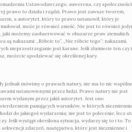
omadzenia Ustawodawczego, suwerena, czy społeczności
rej prawo to działa i rządzi. Prawo jest zawsze tworem,
azem, a autorytet, który to prawo ustanowił, który je
rmułował, może je również znieść. Nie jest to również jedy
t, jaki możemy zaobserwować w obszarze praw ziemskich.
wa są nakazami: „Róbcie to”, „Nie róbcie tego”; nakazami,
ych nieprzestrzeganie jest karane. Jeśli złamiecie ten czy 
az, możecie spodziewać się określonej kary.
dy jednak mówimy o prawach natury, nie ma to nic wspóln
rawami ustanowionymi przez ludzi. Prawo natury nie jest
azem wydanym przez jakiś autorytet. Jest ono
wierdzeniem panujących warunków, w których niezmienni
odzi do jakiegoś wydarzenia; nie jest to polecenie, lecz s
zy. Jeśli wystąpi określona sytuacja, wydarzy się to i to. To
s sekwencji zdarzeń, następstwa, które jest niezmienne i