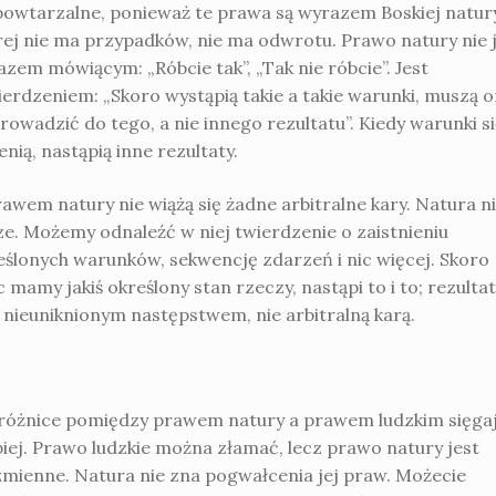
powtarzalne, ponieważ te prawa są wyrazem Boskiej natur
rej nie ma przypadków, nie ma odwrotu. Prawo natury nie 
azem mówiącym: „Róbcie tak”, „Tak nie róbcie”. Jest
ierdzeniem: „Skoro wystąpią takie a takie warunki, muszą 
rowadzić do tego, a nie innego rezultatu”. Kiedy warunki si
nią, nastąpią inne rezultaty.
rawem natury nie wiążą się żadne arbitralne kary. Natura n
ze. Możemy odnaleźć w niej twierdzenie o zaistnieniu
eślonych warunków, sekwencję zdarzeń i nic więcej. Skoro
 mamy jakiś określony stan rzeczy, nastąpi to i to; rezultat
t nieuniknionym następstwem, nie arbitralną karą.
 różnice pomiędzy prawem natury a prawem ludzkim sięga
biej. Prawo ludzkie można złamać, lecz prawo natury jest
zmienne. Natura nie zna pogwałcenia jej praw. Możecie