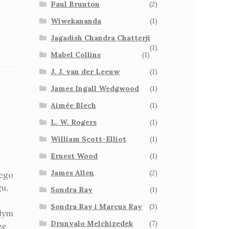
Paul Brunton
(2)
Wiwekananda
(1)
Jagadish Chandra Chatterji
(1)
Mabel Collins
(1)
J. J. van der Leeuw
(1)
James Ingall Wedgwood
(1)
Aimée Blech
(1)
L. W. Rogers
(1)
William Scott-Elliot
(1)
Ernest Wood
(1)
James Allen
(2)
zego
u,
Sondra Ray
(1)
Sondra Ray i Marcus Ray
(3)
ałym
Drunvalo Melchizedek
(7)
zę