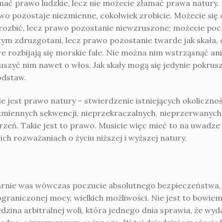
mać prawo ludzkie, lecz nie możecie złamać prawa natury.
wo pozostaje niezmienne, cokolwiek zrobicie. Możecie się 
 rozbić, lecz prawo pozostanie niewzruszone; możecie po
 tym zdruzgotani, lecz prawo pozostanie twarde jak skała, 
re rozbijają się morskie fale. Nie można nim wstrząsnąć ani
uszyć nim nawet o włos. Jak skały mogą się jedynie pokrus
odstaw.
ie jest prawo natury – stwierdzenie istniejących okolicznoś
zmiennych sekwencji, nieprzekraczalnych, nieprzerwanych
rzeń. Takie jest to prawo. Musicie więc mieć to na uwadze
ich rozważaniach o życiu niższej i wyższej natury.
rnie was wówczas poczucie absolutnego bezpieczeństwa,
ograniczonej mocy, wielkich możliwości. Nie jest to bowie
edzina arbitralnej woli, która jednego dnia sprawia, że wyd