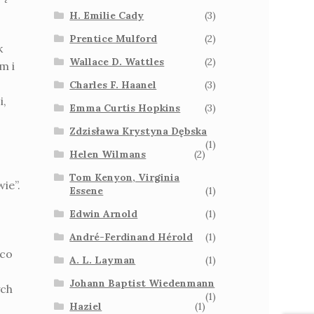
H. Emilie Cady
(3)
Prentice Mulford
(2)
k
Wallace D. Wattles
(2)
m i
Charles F. Haanel
(3)
i,
Emma Curtis Hopkins
(3)
Zdzisława Krystyna Dębska
(1)
Helen Wilmans
(2)
Tom Kenyon, Virginia
ie”.
Essene
(1)
Edwin Arnold
(1)
André-Ferdinand Hérold
(1)
 co
A. L. Layman
(1)
Johann Baptist Wiedenmann
ych
(1)
Haziel
(1)