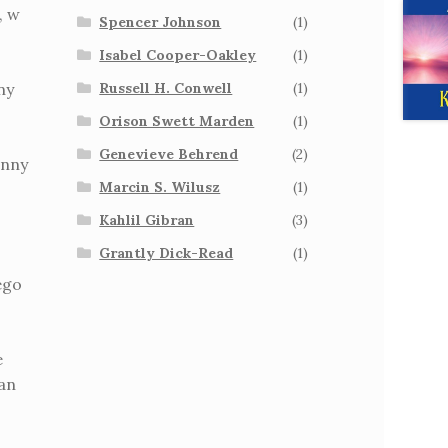
, w
Spencer Johnson
(1)
Isabel Cooper-Oakley
(1)
ny
Russell H. Conwell
(1)
Orison Swett Marden
(1)
Genevieve Behrend
(2)
inny
Marcin S. Wilusz
(1)
Kahlil Gibran
(3)
Grantly Dick-Read
(1)
ego
e
tan