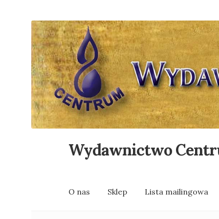
Wydawnictwo Cent
Przejdź
Przejdź
do
do
nawigacji
treści
O nas
Sklep
Lista mailingowa