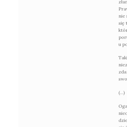
zła
Pra
nie
się
któ
por
u p
Tak
nie
zda
swo
(…)
Oga
nie
dzi