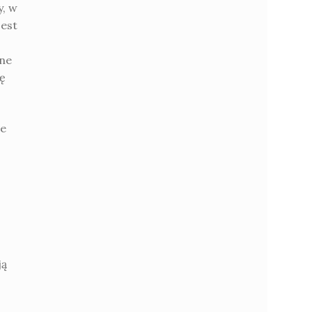
y, w
jest
one
ę
ie
ją