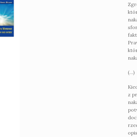
Zgr
któ
nak
sfo
fak
Pra
któr
nak
(…)
Kie
z p
nak
pot
doch
rzec
opi