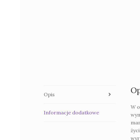
Op
Opis
W o
Informacje dodatkowe
wym
mam
życ
wyr