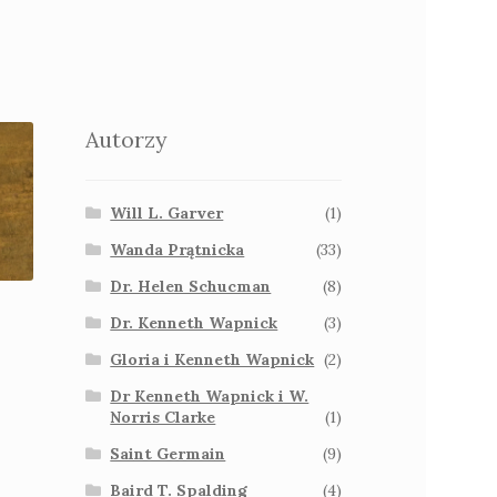
Autorzy
Will L. Garver
(1)
Wanda Prątnicka
(33)
Dr. Helen Schucman
(8)
Dr. Kenneth Wapnick
(3)
Gloria i Kenneth Wapnick
(2)
Dr Kenneth Wapnick i W.
Norris Clarke
(1)
Saint Germain
(9)
Baird T. Spalding
(4)