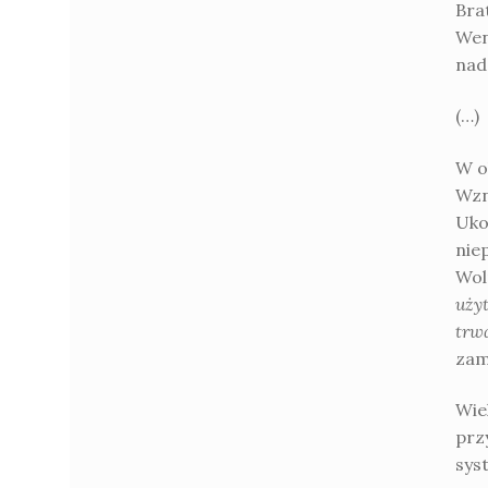
Bra
Wen
nad
(…)
W o
Wzn
Uko
nie
Wol
uży
trw
zam
Wie
prz
sys