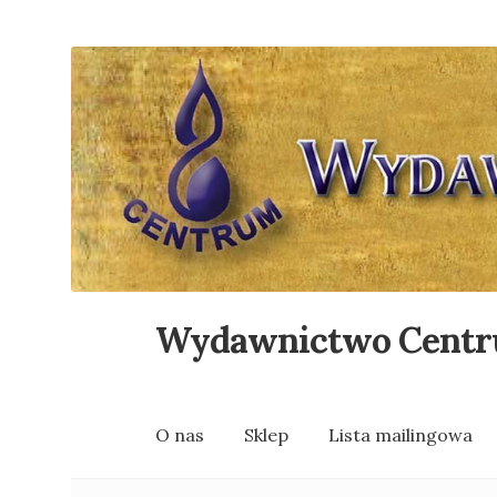
Wydawnictwo Cent
Przejdź
Przejdź
do
do
nawigacji
treści
O nas
Sklep
Lista mailingowa