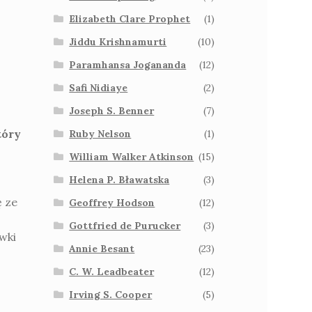
Elizabeth Clare Prophet
(1)
Jiddu Krishnamurti
(10)
Paramhansa Jogananda
(12)
Safi Nidiaye
(2)
Joseph S. Benner
(7)
tóry
Ruby Nelson
(1)
William Walker Atkinson
(15)
Helena P. Bławatska
(3)
ę ze
Geoffrey Hodson
(12)
Gottfried de Purucker
(3)
wki
Annie Besant
(23)
C. W. Leadbeater
(12)
Irving S. Cooper
(5)