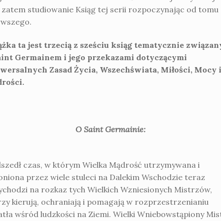
t zatem studiowanie Ksiąg tej serii rozpoczynając od tomu
rwszego.
ążka ta jest trzecią z sześciu ksiąg tematycznie związa
aint Germainem i jego przekazami dotyczącymi
wersalnych Zasad Życia, Wszechświata, Miłości, Mocy 
rości.
O Saint Germainie:
szedł czas, w którym Wielka Mądrość utrzymywana i
oniona przez wiele stuleci na Dalekim Wschodzie teraz
ychodzi na rozkaz tych Wielkich Wzniesionych Mistrzów,
rzy kierują, ochraniają i pomagają w rozprzestrzenianiu
atła wśród ludzkości na Ziemi. Wielki Wniebowstąpiony Mis