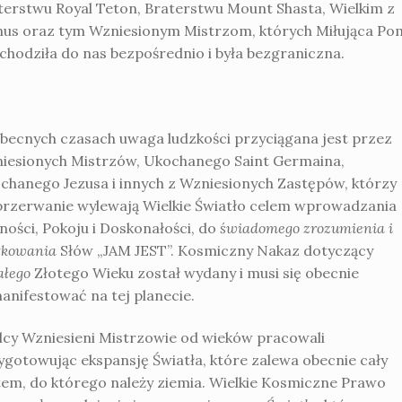
terstwu Royal Teton, Braterstwu Mount Shasta, Wielkim z
us oraz tym Wzniesionym Mistrzom, których Miłująca Po
chodziła do nas bezpośrednio i była bezgraniczna.
becnych czasach uwaga ludzkości przyciągana jest przez
iesionych Mistrzów, Ukochanego Saint Germaina,
chanego Jezusa i innych z Wzniesionych Zastępów, którzy
przerwanie wylewają Wielkie Światło celem wprowadzania
ności, Pokoju i Doskonałości, do
świadomego zrozumienia i
tkowania
Słów „JAM JEST”. Kosmiczny Nakaz dotyczący
ałego
Złotego Wieku został wydany i musi się obecnie
anifestować na tej planecie.
lcy Wzniesieni Mistrzowie od wieków pracowali
ygotowując ekspansję Światła, które zalewa obecnie cały
tem, do którego należy ziemia. Wielkie Kosmiczne Prawo