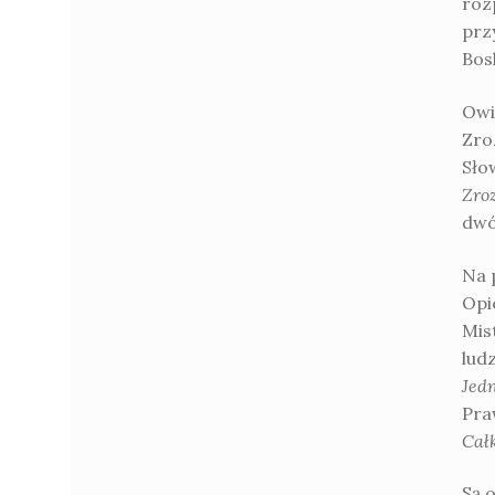
roz
prz
Bos
Owi
Zro
Słow
Zro
dwó
Na 
Opi
Mis
lud
Jedn
Pra
Cał
Są o