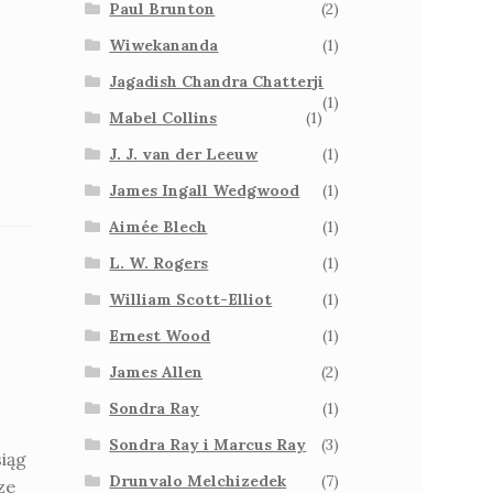
Paul Brunton
(2)
Wiwekananda
(1)
Jagadish Chandra Chatterji
(1)
Mabel Collins
(1)
J. J. van der Leeuw
(1)
James Ingall Wedgwood
(1)
Aimée Blech
(1)
L. W. Rogers
(1)
William Scott-Elliot
(1)
Ernest Wood
(1)
James Allen
(2)
Sondra Ray
(1)
Sondra Ray i Marcus Ray
(3)
iąg
Drunvalo Melchizedek
(7)
ze