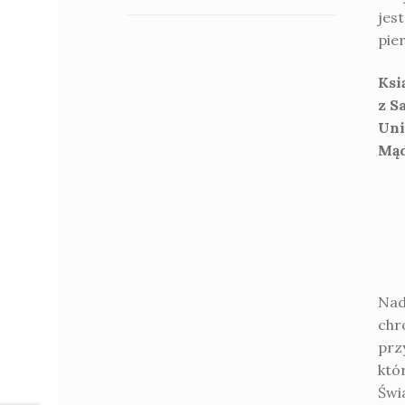
jes
pie
Ksi
z S
Uni
Mąd
Nad
chr
prz
któ
Świ