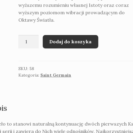
wyższemu rozumieniu własnej Istoty oraz coraz
wyższym poziomom wibracji prowadzącym do
Oktawy Światła.
ilość
Dodaj do koszyka
Saint
Germain
Medytacje
nad
SKU:
58
Kategoria:
Saint Germain
"JAM
JEST"
Księga
3
is
eło to stanowi naturalną kontynuację dwóch pierwszych Ks
j serii i zawiera do Nich wiele odnośników. Najkorzystniejs