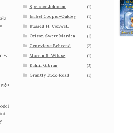
Spencer Johnson
(1)
.
Isabel Cooper-Oakley
(1)
ała
a
Russell H. Conwell
(1)
Orison Swett Marden
(1)
Genevieve Behrend
(2)
ym w
Marcin S. Wilusz
(1)
Kahlil Gibran
(3)
Grantly Dick-Read
(1)
ięga
ości
int
y