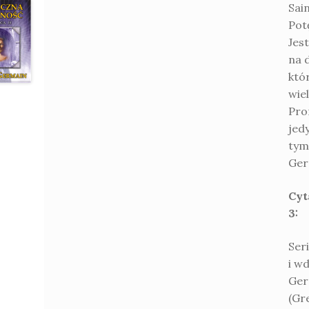
Sain
Pot
Jes
na 
któ
wiel
Pro
jed
tym
Ger
Cyt
3:
Ser
i w
Ger
(Gr