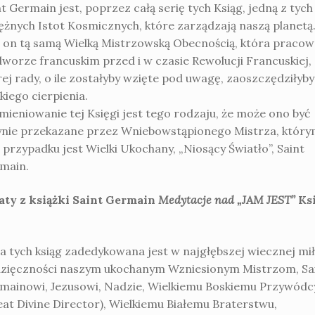
t Germain jest, poprzez całą serię tych Ksiąg, jedną z tych
ężnych Istot Kosmicznych, które zarządzają naszą planetą
t on tą samą Wielką Mistrzowską Obecnością, która pracow
dworze francuskim przed i w czasie Rewolucji Francuskiej, 
rej rady, o ile zostałyby wzięte pod uwagę, zaoszczędziłyby
kiego cierpienia.
mieniowanie tej Księgi jest tego rodzaju, że może ono być
ynie przekazane przez Wniebowstąpionego Mistrza, któr
 przypadku jest Wielki Ukochany, „Niosący Światło”, Saint
main.
aty z książki Saint Germain
Medytacje nad „JAM JEST”
Ks
ia tych ksiąg zadedykowana jest w najgłębszej wiecznej mił
dzięczności naszym ukochanym Wzniesionym Mistrzom, Sa
mainowi, Jezusowi, Nadzie, Wielkiemu Boskiemu Przywódc
eat Divine Director), Wielkiemu Białemu Braterstwu,