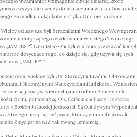
poczęło uwalnianie i wzmaganie
owego Światła
, które
ymusza wszystkie rzeczy do wkraczania w stan Doskonałe
kiego Porządku, dokądkolwiek tylko Ono nie popłynie.
 Wielcy od zawsze byli Strażnikami Wiecznego Wewnętrz
zumienia dotyczącego użytkowania Wielkiego Twórczego
a „JAM JEST”. Oni i tylko Oni byli w stanie przekazać
kompl
zumienie
dotyczące tego, co dzieje się, gdy używa się tych
ch słów „JAM JEST”.
przestrzeni wieków byli Oni Starszymi Braćmi, Obrońcami,
ekunami i Nieomylnymi Nauczycielami ludzkości. Wzniesien
trzowie są
jedynym
Nieomylnym Źródłem Pouczeń dla
zkości ziemi, ponieważ
są Oni Całkowicie Boscy i w stanie
ości z Boskim Ja
każdej jednostki. Są Oni Żywym Wypełnien
wa, którego uczą i są
Jedynymi
, którzy zamanifestowali
kowite Zwycięstwo
nad tak zwaną „śmiercią”.
ni Pełną Manifestacją Światła i Miłości, które rządzą