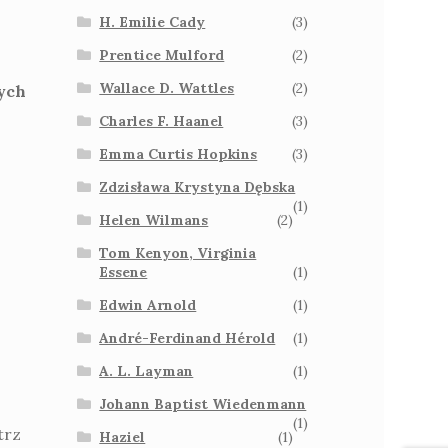
H. Emilie Cady
(3)
Prentice Mulford
(2)
Wallace D. Wattles
(2)
nych
Charles F. Haanel
(3)
i
Emma Curtis Hopkins
(3)
Zdzisława Krystyna Dębska
(1)
Helen Wilmans
(2)
Tom Kenyon, Virginia
Essene
(1)
Edwin Arnold
(1)
André-Ferdinand Hérold
(1)
A. L. Layman
(1)
Johann Baptist Wiedenmann
(1)
trz
Haziel
(1)