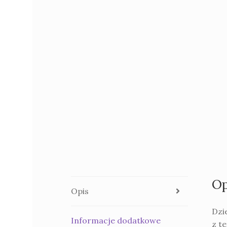
Op
Opis
Dzi
Informacje dodatkowe
z te