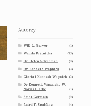
Autorzy
Will L. Garver
(1)
Wanda Prątnicka
(33)
Dr. Helen Schucman
(8)
Dr. Kenneth Wapnick
(3)
Gloria i Kenneth Wapnick
(2)
Dr Kenneth Wapnick i W.
Norris Clarke
(1)
Saint Germain
(9)
Baird T. Spalding
(4)